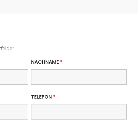
tfelder
NACHNAME
*
TELEFON
*