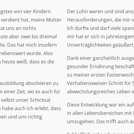
ngstes von vier Kindern
Der Lohn waren und sind ansp
 verdient hat, meine Mutter
Herausforderungen, die mir v
at uns an nichts
Ich durfte und darf viele sp
ste aber zwei bis dreimal
mir hat er sich in jahrelang
e. Das hat mich insofern
Unverträglichkeiten geäußert
strebenswert wurde. Also
Dank einer ganzheitlich ausg
 heute weiß, dass es die
gesunder Ernährung beschäfti
zu meiner ersten Fastenwoche 
tsausbildung absolvieren zu
Verhaltensweisen Schritt für S
 einer Zeit, wo es auch für
abwechslungsreiches Leben in 
selbst unser Schicksal
Diese Entwicklung war ein auf
habe auch ich erlebt, dass
in allen Lebensbereichen mit
hen und uns richtig
umzugehen. Das trifft auch au