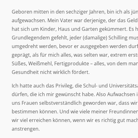
Geboren mitten in den sechziger Jahren, bin ich als jü
aufgewachsen. Mein Vater war derjenige, der das Geld
hat sich um Kinder, Haus und Garten gekümmert. Es h
Grundlegendem gefehlt, jeder (damalige) Schilling mus
umgedreht werden, bevor er ausgegeben werden durft
geprägt, als für mich alles, was selten war, extrem er
Süßes, Weißmehl, Fertigprodukte – alles, von dem man
Gesundheit nicht wirklich fördert.
Ich hatte auch das Privileg, die Schul- und Universitä
dürfen, die ich mir gewünscht habe. Also Aufwachsen in
uns Frauen selbstverständlich geworden war, dass wir 
bestimmen können. Und wie viele meiner Freundinnen 
wir viel erreichen können, wenn wir es richtig gut mac
anstrengen.